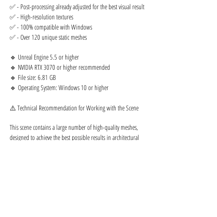
✅ - Post-processing already adjusted for the best visual result
✅ - High-resolution textures
✅ - 100% compatible with Windows
✅ - Over 120 unique static meshes
🔹 Unreal Engine 5.5 or higher
🔹 NVIDIA RTX 3070 or higher recommended
🔹 File size: 6.81 GB
🔹 Operating System: Windows 10 or higher
⚠️ Technical Recommendation for Working with the Scene
This scene contains a large number of high-quality meshes,
designed to achieve the best possible results in architectural
visualization using Path Tracing and Lumen, whether for
rendering, animation (video), or real-time playback.
Due to the scene’s complexity, if your system doesn't have
enough resources to work smoothly in the editor, we
recommend the following:
Keep Scalability Settings on HIGH
Set Screen Percentage to 50%