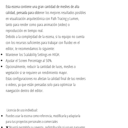
Esta escena contiene una gran cantidad de meshes de alta
calidad, pensada para obt
ener los mejores resultados posibles
en visualización arquitectónica con Path Tracing y Lumen,
tanto para render como para animación (video) o
reproducción en tiempo real.
Debido a la complejidad de la escena, si tu equipo no cuenta
con los recursos suficientes para trabajar con fluidez en el
editor, te recomendamos lo siguiente:
Mantener los Scalability Settings en HIGH.
Ajustar el Screen Percentage al 50%.
Opcionalmente, reducir la cantidad de luces, meshes o
vegetación si se requiere un rendimiento mayor.
Estas configuraciones no afectan la calidad final de tus renders
o videos, ya que están pensadas solo para optimizar la
navegación dentro del editor.
Licencia de uso
Licencia de uso individual:
Puedes usar la escena como referencia, modificarla y adaptarla
para tus proyectos personales o comerciales
❌ No está permitida su reventa, redistribución ni uso en paquetes