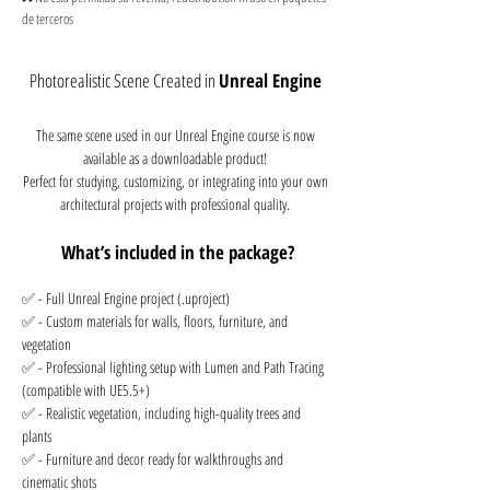
de terceros
¿Para quién es ideal?
Photorealistic Scene Created in
Unreal Engine
The same scene used in our Unreal Engine course is now
available as a downloadable product!
Perfect for studying, customizing, or integrating into your own
architectural projects with professional quality.
What’s included in the package?
✅ - Full Unreal Engine project (.uproject)
✅ - Custom materials for walls, floors, furniture, and
vegetation
✅ - Professional lighting setup with Lumen and Path Tracing
(compatible with UE5.5+)
✅ - Realistic vegetation, including high-quality trees and
plants
✅ - Furniture and decor ready for walkthroughs and
cinematic shots