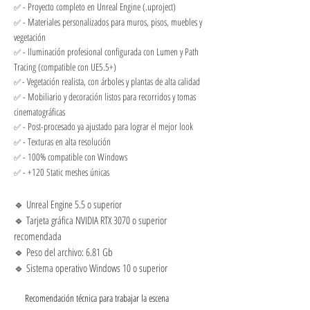
- Proyecto completo en Unreal Engine (.uproject)
✅
- Materiales personalizados para muros, pisos, muebles y
✅
vegetación
- Iluminación profesional configurada con Lumen y Path
✅
Tracing (compatible con UE5.5+)
- Vegetación realista, con árboles y plantas de alta calidad
✅
- Mobiliario y decoración listos para recorridos y tomas
✅
cinematográficas
- Post-procesado ya ajustado para lograr el mejor look
✅
- Texturas en alta resolución
✅
- 100% compatible con Windows
✅
- +120 Static meshes únicas
✅
Requisitos técnicos
🔹 Unreal Engine 5.5 o superior
🔹 Tarjeta gráfica NVIDIA RTX 3070 o superior
recomendada
🔹 Peso del archivo: 6.81 Gb
🔹 Sistema operativo Windows 10 o superior
⚠️
Recomendación técnica para trabajar la escena